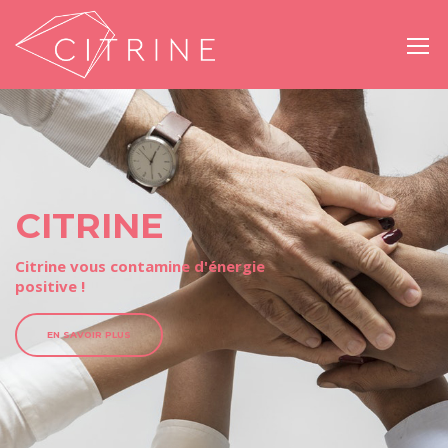
C
I
T
R
I
N
E
Citrine vous contamine d'énergie
positive !
EN SAVOIR PLUS